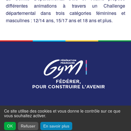
différentes animations à travers un Challenge
départemental dans trois catégories féminines et
masculines : 12/14 ans, 15/17 ans et 18 ans et plus.
FÉDÉRER,
POUR CONSTRUIRE L'AVENIR
Ce site utilise des cookies et vous donne le contrôle sur ce que
Mentions légales
-
Gestionnaire de cookies
-
Accès
vous souhaitez activer.
contributeurs
- © Fédération Française de Gymnastique -
2026
OK
Refuser
En savoir plus