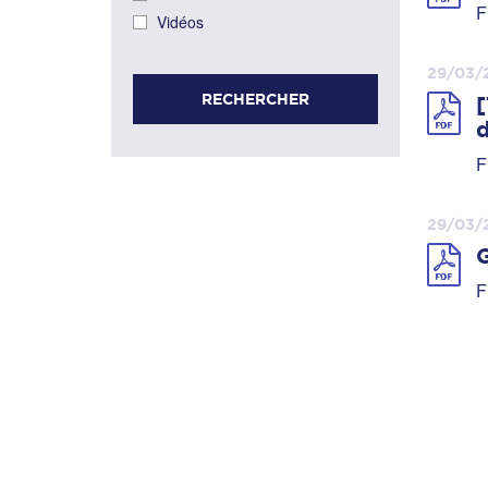
F
Vidéos
29/03/
RECHERCHER
[
d
F
29/03/
G
F