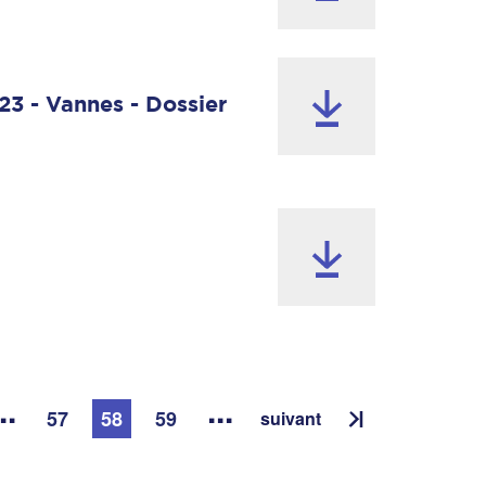
23 - Vannes - Dossier
..
...
57
58
59
suivant