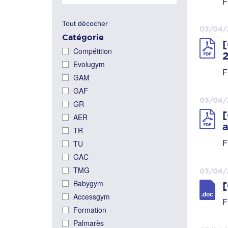
F
Tout décocher
03/04/
Catégorie
[
Compétition
2
Evolugym
F
GAM
GAF
03/04/
GR
[
AER
a
TR
F
TU
GAC
TMG
03/04/
Babygym
[
Accessgym
F
Formation
Palmarès