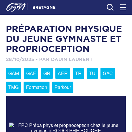
BRETAGNE
PRÉPARATION PHYSIQUE
DU JEUNE GYMNASTE ET
PROPRIOCEPTION
28/10/2025 - PAR DAUIN LAURENT
GAM
GAF
GR
AER
TR
TU
GAC
TMG
Formation
Parkour